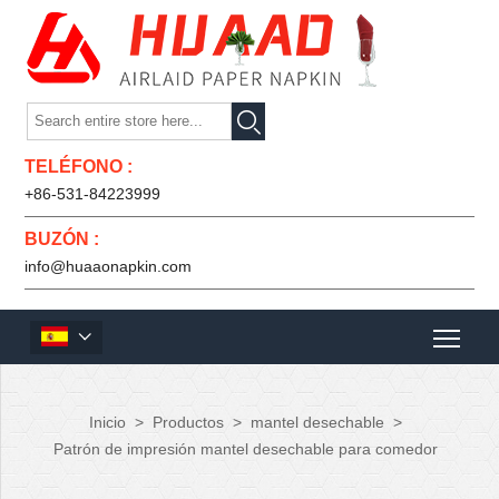

TELÉFONO :
+86-531-84223999
BUZÓN :
info@huaaonapkin.com

Inicio
>
Productos
>
mantel desechable
>
Patrón de impresión mantel desechable para comedor