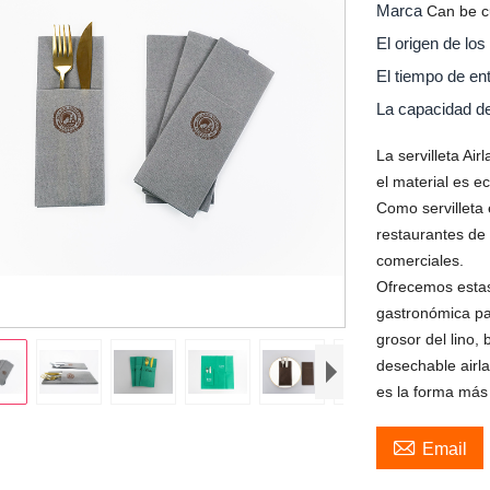
Marca
Can be c
El origen de lo
El tiempo de en
La capacidad d
La servilleta Air
el material es 
Como servilleta
restaurantes de 
comerciales.
Ofrecemos estas 
gastronómica pa
grosor del lino,
desechable airla
es la forma más

Email