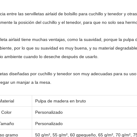
cia entre las servilletas airlaid de bolsillo para cuchillo y tenedor y ot
mente la posición del cuchillo y el tenedor, para que no solo sea herm
illeta airlaid tiene muchas ventajas, como la suavidad, porque la pulp
iente, por lo que su suavidad es muy buena, y su material degradable
io ambiente cuando lo deseche después de usarlo.
letas diseñadas por cuchillo y tenedor son muy adecuadas para su uso e
egar un manjar a la mesa.
Material
Pulpa de madera en bruto
Color
Personalizado
Tamaño
Personalizado
so gramo
50 g/m², 55 g/m², 60 g
pequeño,
65 g/m², 70 g/m², 7