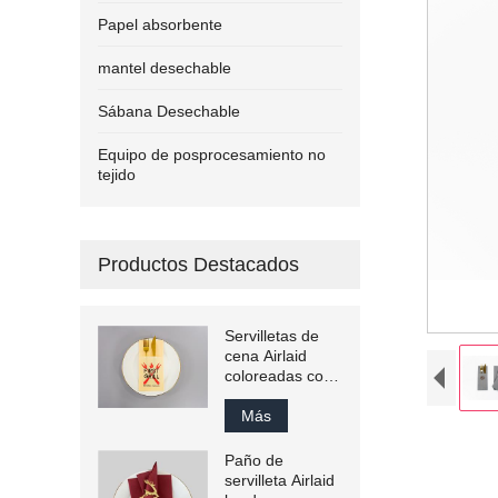
Papel absorbente
mantel desechable
Sábana Desechable
Equipo de posprocesamiento no
tejido
Productos Destacados
Servilletas de
cena Airlaid
coloreadas con
logotipo impreso
de 43x43 cm
Más
Paño de
servilleta Airlaid