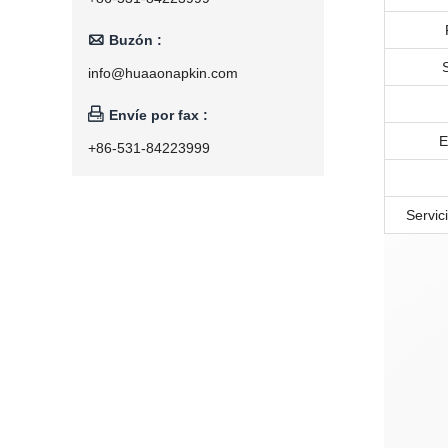

Buzón :
S
info@huaaonapkin.com

Envíe por fax :
E
+86-531-84223999
Servic